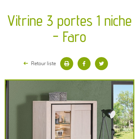
canapés et fauteuils
Vitrine 3 portes 1 niche
séjours
- Faro
meubles de complément
chambres et dressing
Retour liste
literie
décoration