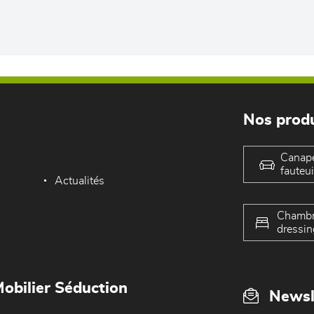
Nos produ
Canap
fauteui
Actualités
Chambr
dressin
obilier Séduction
Newsl