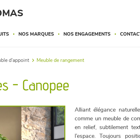
OMAS
UITS
NOS MARQUES
NOS ENGAGEMENTS
CONTAC
uble d'appoint
meuble de rangement
hes - Canopee
Alliant élégance naturel
comme un meuble de comp
en relief, subtilement te
l’espace. Toujours posit