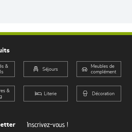
its
és &
Meubles de
Séjours
ls
complément
es &
Literie
Décoration
g
Inscrivez-vous !
etter