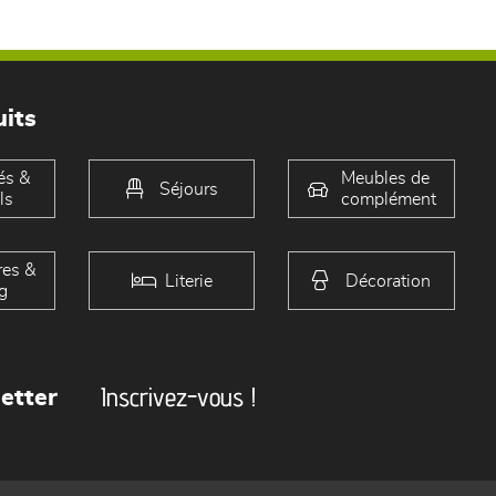
its
és &
Meubles de
Séjours
ls
complément
es &
Literie
Décoration
g
Inscrivez-vous !
etter