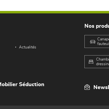
Nos produ
Canap
fauteui
Actualités
Chambr
dressin
obilier Séduction
Newsl