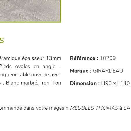
s
céramique épaisseur 13mm
Référence :
10209
 Pieds ovales en angle -
Marque :
GIRARDEAU
ongueur table ouverte avec
s : Blanc marbré, Iron, Ton
Dimension :
H90 x L140 
r commande dans votre magasin
MEUBLES THOMAS
à S