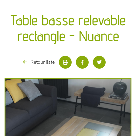
canapés et fauteuils
Table basse relevable
séjours
rectangle - Nuance
meubles de complément
chambres et dressing
Retour liste
literie
décoration