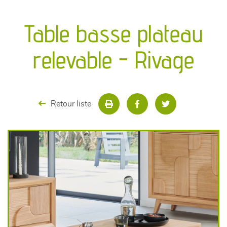
canapés et fauteuils
Table basse plateau
séjours
relevable - Rivage
meubles de complément
chambres et dressing
Retour liste
literie
décoration