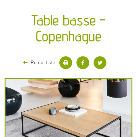
canapés et fauteuils
Table basse -
séjours
Copenhague
meubles de complément
chambres et dressing
Retour liste
literie
décoration