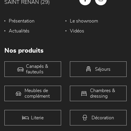
SAINT RENAN (29)
Présentation
Le showroom
Actualités
Vidéos
Nos produits
Canapés &
Séjours
fauteuils
Meubles de
Chambres &
complément
dressing
Literie
Décoration