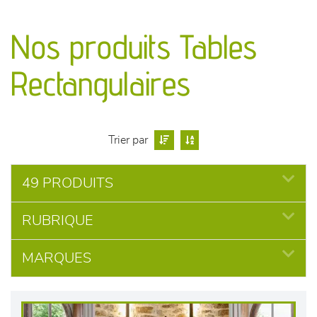
canapés et fauteuils
Nos produits Tables
séjours
Rectangulaires
meubles de complément
chambres et dressing
Trier par
literie
49 PRODUITS
décoration
RUBRIQUE
MARQUES