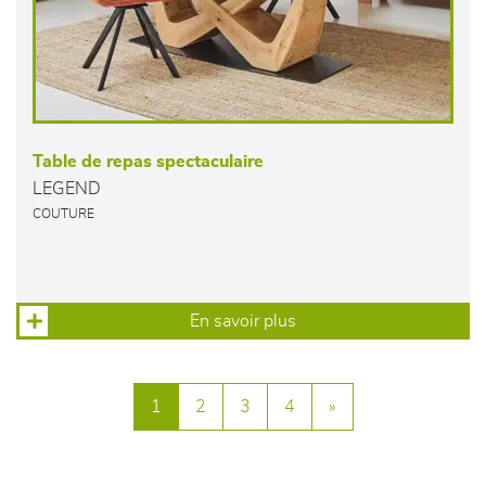
Table de repas spectaculaire
LEGEND
COUTURE
En savoir plus
1
2
3
4
»