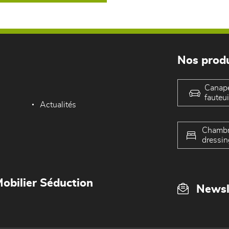
Nos produ
Canap
fauteui
Actualités
Chambr
dressin
obilier Séduction
Newsl