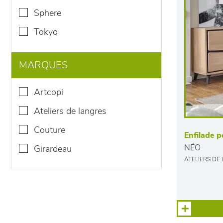
sphere
tokyo
MARQUES
artcopi
ateliers de langres
couture
Enfilade p
NÉO
girardeau
ATELIERS DE