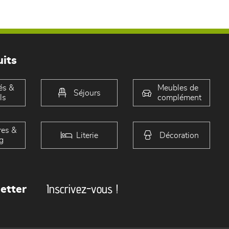
its
és &
Meubles de
Séjours
ls
complément
es &
Literie
Décoration
g
Inscrivez-vous !
etter