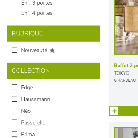
enf. 3 portes
enf. 4 portes
RUBRIQUE
nouveauté
Buffet 2 po
COLLECTION
TOKYO
GIRARDEAU
edge
haussmann
néo
passerelle
prima