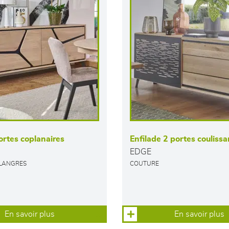
ortes coplanaires
Enfilade 2 portes couliss
EDGE
 LANGRES
COUTURE
En savoir plus
En savoir plus