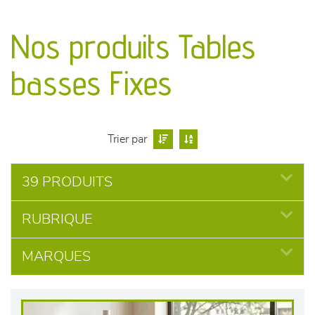
canapés et fauteuils
Nos produits Tables
séjours
basses Fixes
meubles de complément
chambres et dressing
Trier par
literie
39 PRODUITS
décoration
RUBRIQUE
MARQUES