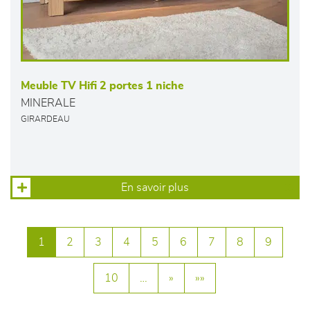
Meuble TV Hifi 2 portes 1 niche
MINERALE
GIRARDEAU
En savoir plus
1
2
3
4
5
6
7
8
9
10
…
»
»»