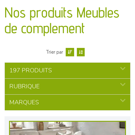
canapés et fauteuils
Nos produits Meubles
séjours
de complement
meubles de complément
chambres et dressing
Trier par
literie
197 PRODUITS
RUBRIQUE
décoration
MARQUES