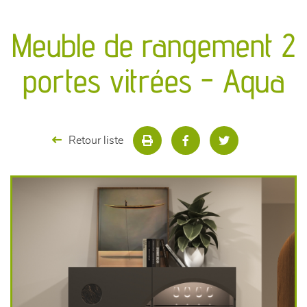
canapés et fauteuils
Meuble de rangement 2
séjours
portes vitrées - Aqua
meubles de complément
chambres et dressing
Retour liste
literie
décoration