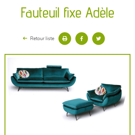
canapés et fauteuils
Fauteuil fixe Adèle
séjours
meubles de complément
Retour liste
chambres et dressing
literie
décoration