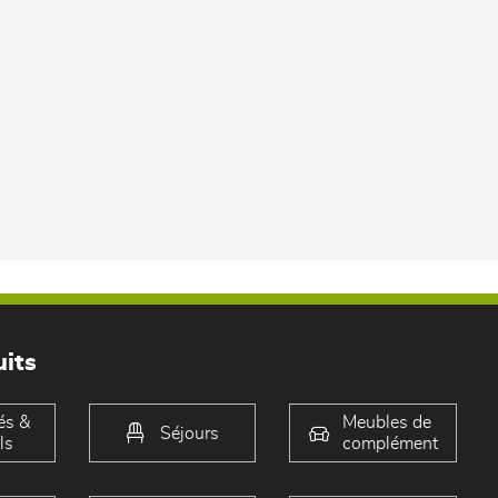
its
és &
Meubles de
Séjours
ls
complément