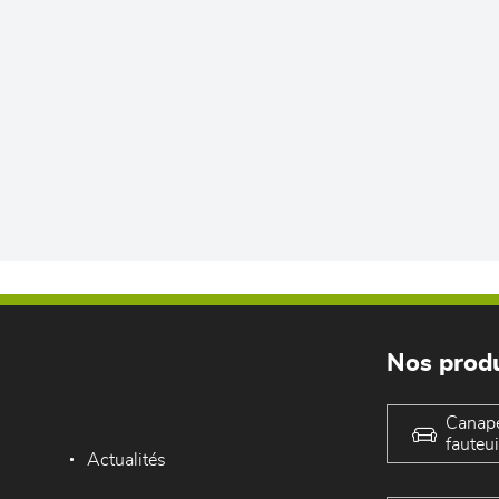
Nos produ
Canap
fauteui
Actualités