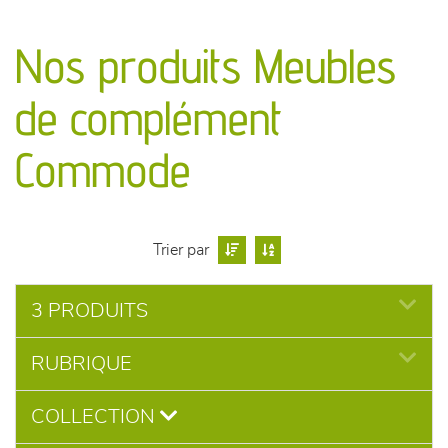
canapés et fauteuils
Nos produits Meubles
séjours
de complément
meubles de complément
Commode
chambres et dressing
literie
Trier par
décoration
3 PRODUITS
RUBRIQUE
COLLECTION