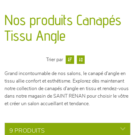
canapés et fauteuils
Nos produits Canapés
séjours
Tissu Angle
meubles de complément
chambres et dressing
Trier par
literie
Grand incontournable de nos salons, le canapé d'angle en
tissu allie confort et esthétisme. Explorez dès maintenant
décoration
notre collection de canapés d'angle en tissu et rendez-vous
dans notre magasin de SAINT RENAN pour choisir le vôtre
et créer un salon accueillant et tendance.
9 PRODUITS