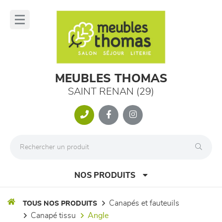
Panneau de gestion des cookies
lose
nu
MEUBLES THOMAS
SAINT RENAN (29)
NOS PRODUITS
canapés et fauteuils
TOUS NOS PRODUITS
canapé tissu
angle