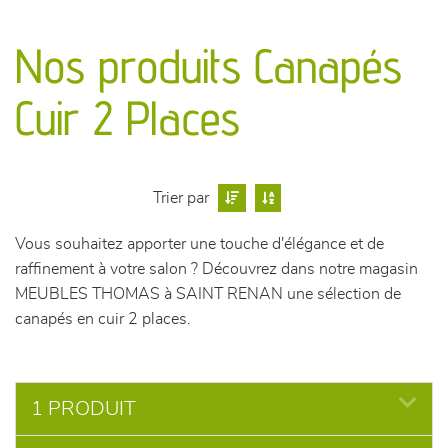
canapés et fauteuils
Nos produits Canapés
séjours
Cuir 2 Places
meubles de complément
chambres et dressing
Trier par
literie
Vous souhaitez apporter une touche d'élégance et de
raffinement à votre salon ? Découvrez dans notre magasin
décoration
MEUBLES THOMAS à SAINT RENAN une sélection de
canapés en cuir 2 places.
1 PRODUIT