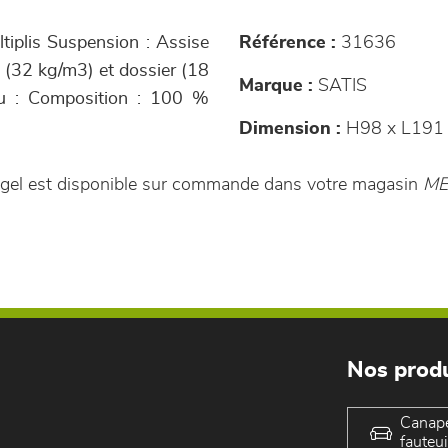
ltiplis Suspension : Assise
Référence :
31636
e (32 kg/m3) et dossier (18
Marque :
SATIS
su : Composition : 100 %
Dimension :
H98 x L191
Angel est disponible sur commande dans votre magasin
ME
Nos produ
Canap
fauteui