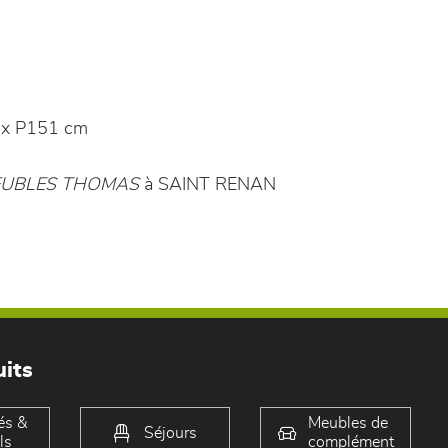
 x P151 cm
UBLES THOMAS
à SAINT RENAN
its
és &
Meubles de
Séjours
ls
complément