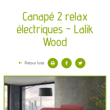
canapés et fauteuils
Canapé 2 relax
séjours
électriques - Lalik
meubles de complément
Wood
chambres et dressing
literie
Retour liste
décoration