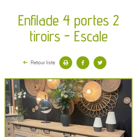
canapés et fauteuils
Enfilade 4 portes 2
séjours
tiroirs - Escale
meubles de complément
chambres et dressing
Retour liste
literie
décoration