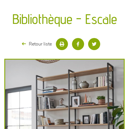
canapés et fauteuils
Bibliothèque - Escale
séjours
meubles de complément
Retour liste
chambres et dressing
literie
décoration