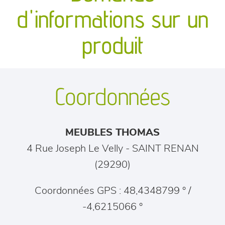
canapés et fauteuils
d'informations sur un
séjours
produit
meubles de complément
Coordonnées
chambres et dressing
literie
MEUBLES THOMAS
décoration
4 Rue Joseph Le Velly
-
SAINT RENAN
(
29290
)
Coordonnées GPS : 48,4348799 ° /
-4,6215066 °