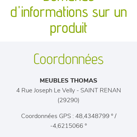
canapés et fauteuils
d'informations sur un
séjours
produit
meubles de complément
Coordonnées
chambres et dressing
literie
MEUBLES THOMAS
décoration
4 Rue Joseph Le Velly
-
SAINT RENAN
(
29290
)
Coordonnées GPS : 48,4348799 ° /
-4,6215066 °