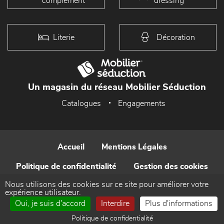
complément
dressing
Literie
Décoration
Un magasin du réseau Mobilier Séduction
Catalogues
Engagements
Accueil
Mentions Légales
Politique de confidentialité
Gestion des cookies
Nous utilisons des cookies sur ce site pour améliorer votre
Contact
expérience utilisateur.
Oui, je suis d'accord
Interdire
Plus d'informations
Réalisé par WEB Enseignes
Politique de confidentialité