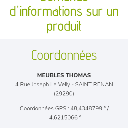
canapés et fauteuils
d'informations sur un
séjours
produit
meubles de complément
Coordonnées
chambres et dressing
literie
MEUBLES THOMAS
décoration
4 Rue Joseph Le Velly
-
SAINT RENAN
(
29290
)
Coordonnées GPS : 48,4348799 ° /
-4,6215066 °