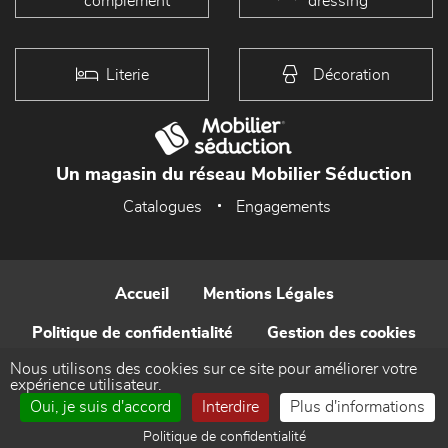
complément
dressing
Literie
Décoration
Un magasin du réseau Mobilier Séduction
Catalogues
Engagements
Accueil
Mentions Légales
Politique de confidentialité
Gestion des cookies
Nous utilisons des cookies sur ce site pour améliorer votre
Contact
expérience utilisateur.
Oui, je suis d'accord
Interdire
Plus d'informations
Réalisé par WEB Enseignes
Politique de confidentialité