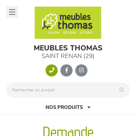
Panneau de gestion des cookies
lose
nu
MEUBLES THOMAS
SAINT RENAN (29)
NOS PRODUITS
Demande