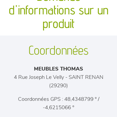
canapés et fauteuils
d'informations sur un
séjours
produit
meubles de complément
Coordonnées
chambres et dressing
literie
MEUBLES THOMAS
décoration
4 Rue Joseph Le Velly
-
SAINT RENAN
(
29290
)
Coordonnées GPS : 48,4348799 ° /
-4,6215066 °