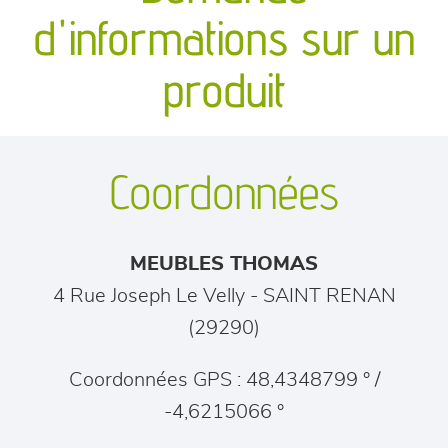
canapés et fauteuils
d'informations sur un
séjours
produit
meubles de complément
Coordonnées
chambres et dressing
literie
MEUBLES THOMAS
décoration
4 Rue Joseph Le Velly
-
SAINT RENAN
(
29290
)
Coordonnées GPS : 48,4348799 ° /
-4,6215066 °